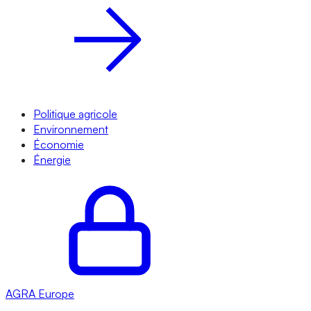
Politique agricole
Environnement
Économie
Énergie
AGRA
Europe