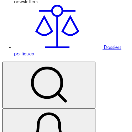
newsletters
Dossiers
politiques