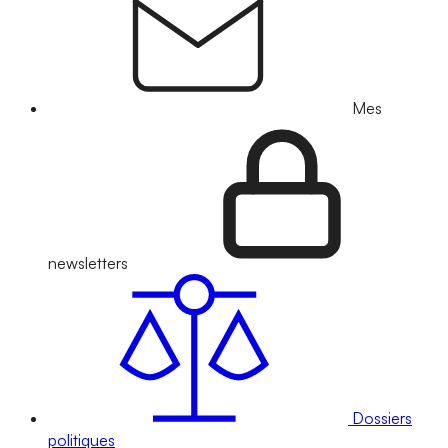
Mes
newsletters
Dossiers
politiques