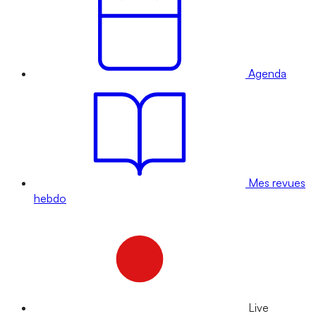
Agenda
Mes revues
hebdo
Live