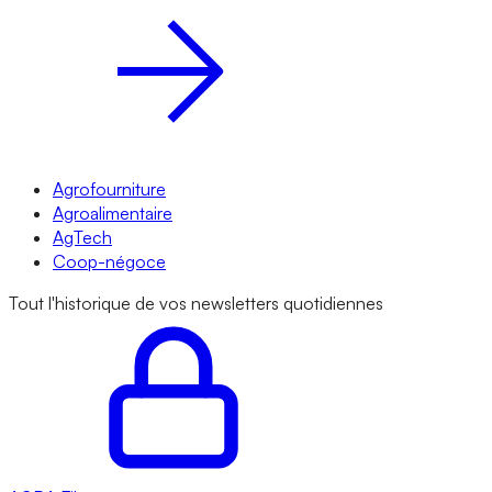
Agrofourniture
Agroalimentaire
AgTech
Coop-négoce
Tout l'historique de vos newsletters quotidiennes