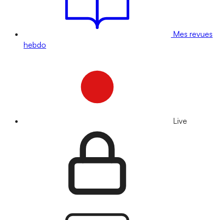
Mes revues
hebdo
Live