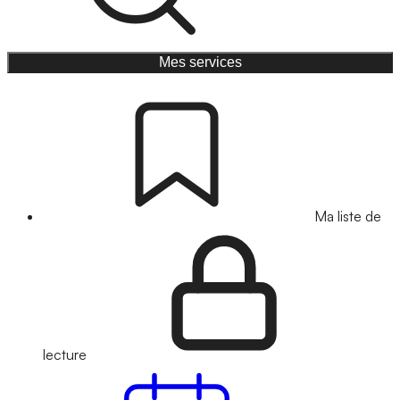
Mes services
Ma liste de
lecture