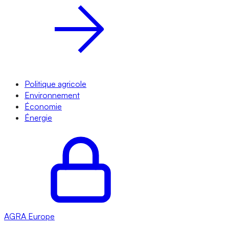
Politique agricole
Environnement
Économie
Énergie
AGRA
Europe