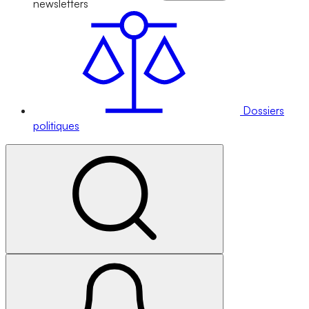
newsletters
Dossiers
politiques