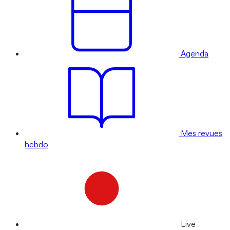
Agenda
Mes revues
hebdo
Live