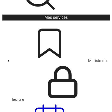
Mes services
Ma liste de
lecture