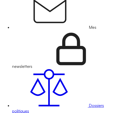
Mes
newsletters
Dossiers
politiques