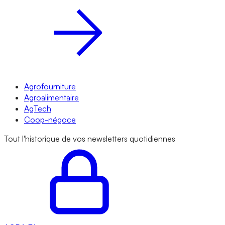
Agrofourniture
Agroalimentaire
AgTech
Coop-négoce
Tout l'historique de vos newsletters quotidiennes