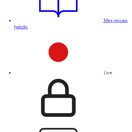
Mes revues
hebdo
Live