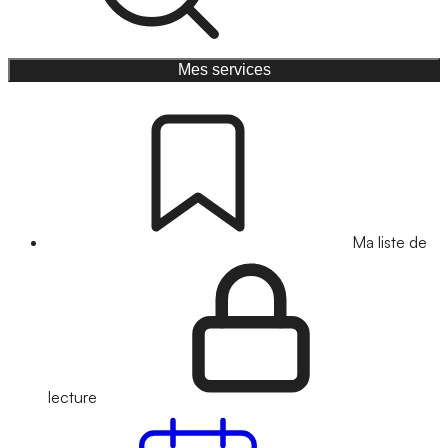
Mes services
Ma liste de
lecture