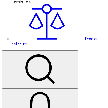
newsletters
Dossiers
politiques