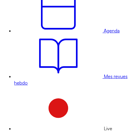
Agenda
Mes revues
hebdo
Live