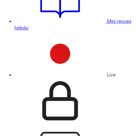
Mes revues
hebdo
Live