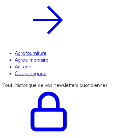
Agrofourniture
Agroalimentaire
AgTech
Coop-négoce
Tout l'historique de vos newsletters quotidiennes