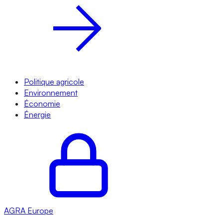
Politique agricole
Environnement
Économie
Énergie
AGRA
Europe