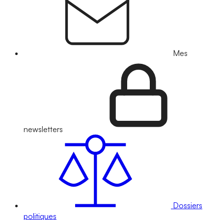
Mes
newsletters
Dossiers
politiques