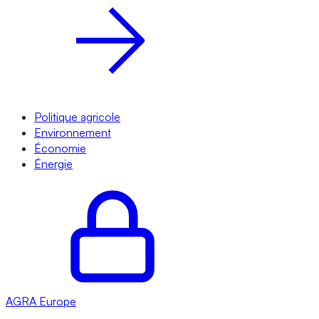
Politique agricole
Environnement
Économie
Énergie
AGRA
Europe