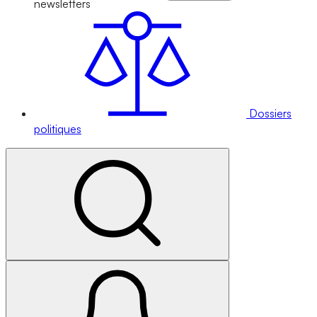
newsletters
Dossiers
politiques