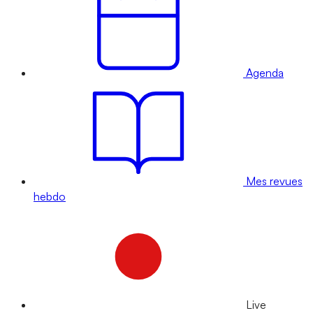
Agenda
Mes revues
hebdo
Live