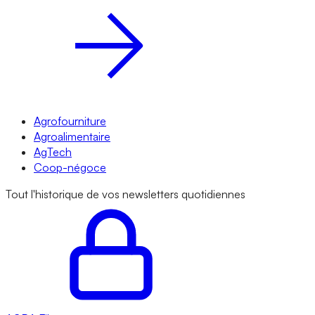
Agrofourniture
Agroalimentaire
AgTech
Coop-négoce
Tout l'historique de vos newsletters quotidiennes