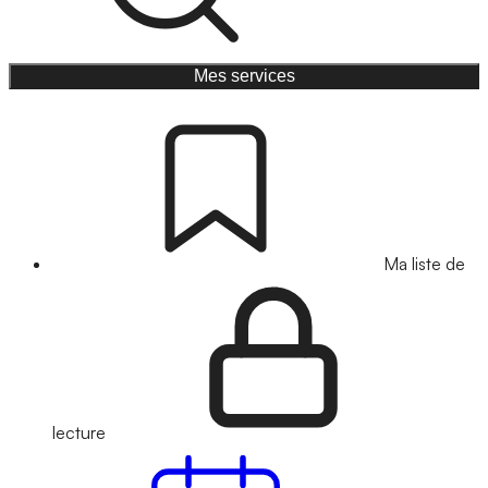
Mes services
Ma liste de
lecture