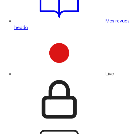
Mes revues
hebdo
Live