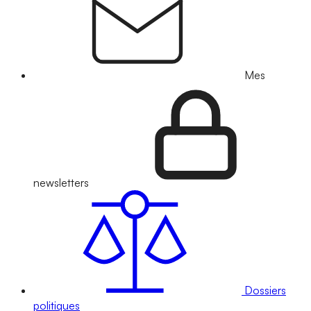
Mes
newsletters
Dossiers
politiques