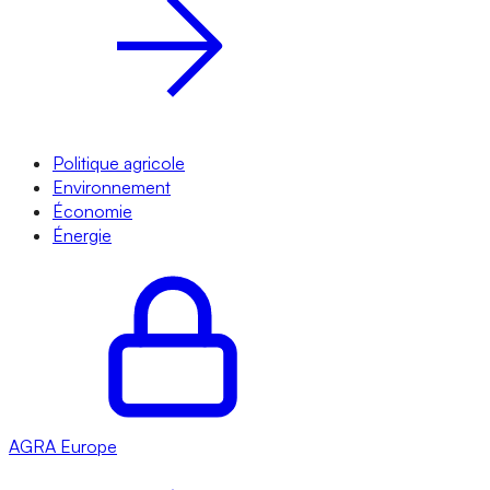
Politique agricole
Environnement
Économie
Énergie
AGRA
Europe