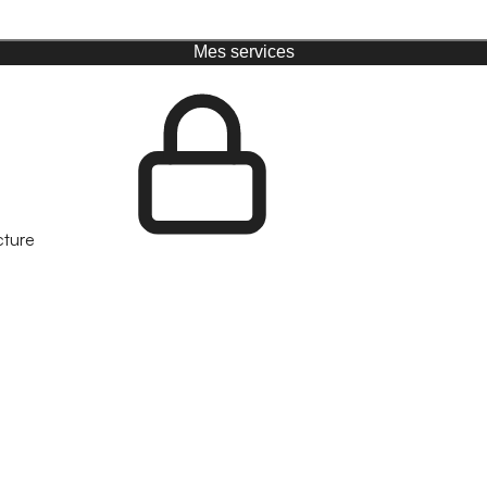
Mes services
cture