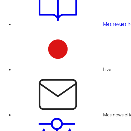
Mes revues 
Live
Mes newslett