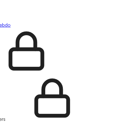
hebdo
ers