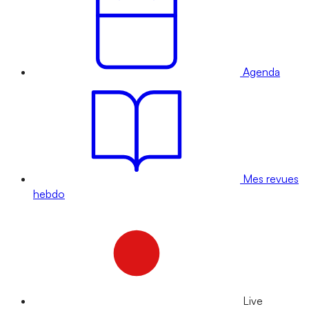
Agenda
Mes revues
hebdo
Live