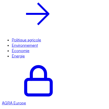
Politique agricole
Environnement
Économie
Énergie
AGRA
Europe