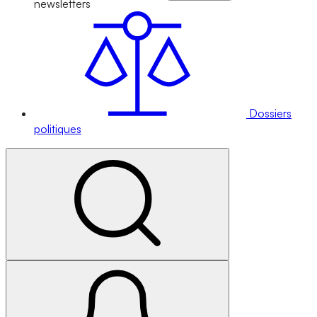
newsletters
Dossiers
politiques