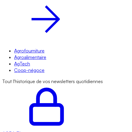
Agrofourniture
Agroalimentaire
AgTech
Coop-négoce
Tout l'historique de vos newsletters quotidiennes