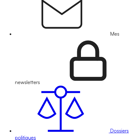
Mes
newsletters
Dossiers
politiques