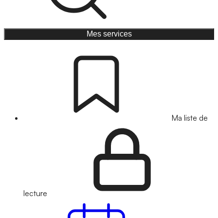
Mes services
Ma liste de
lecture