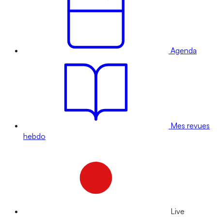
Agenda
Mes revues
hebdo
Live