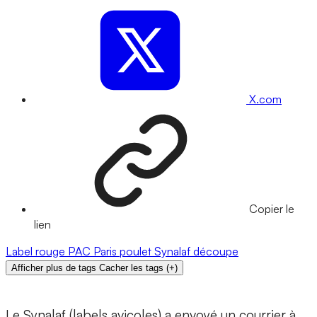
X.com
Copier le
lien
Label rouge
PAC
Paris
poulet
Synalaf
découpe
Afficher plus de tags
Cacher les tags
(
+
)
Le Synalaf (labels avicoles) a envoyé un courrier à