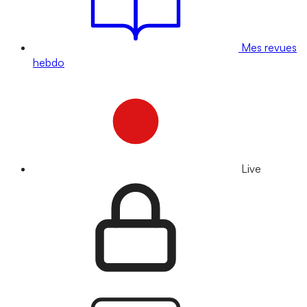
Mes revues
hebdo
Live