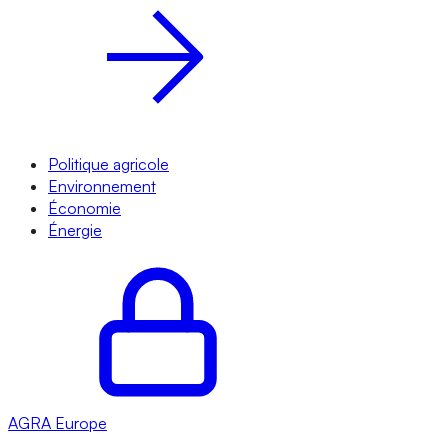
Politique agricole
Environnement
Économie
Énergie
AGRA
Europe