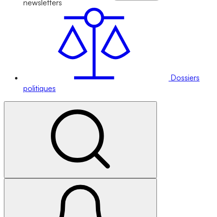
newsletters
Dossiers
politiques