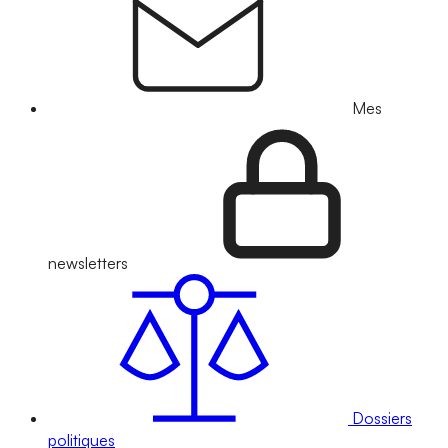
Mes
newsletters
Dossiers
politiques