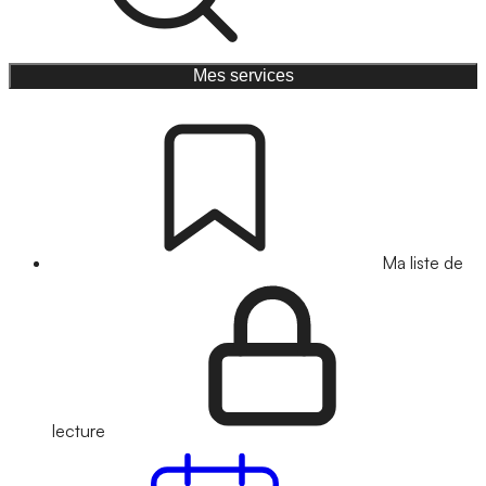
Mes services
Ma liste de
lecture