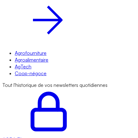
Agrofourniture
Agroalimentaire
AgTech
Coop-négoce
Tout l'historique de vos newsletters quotidiennes