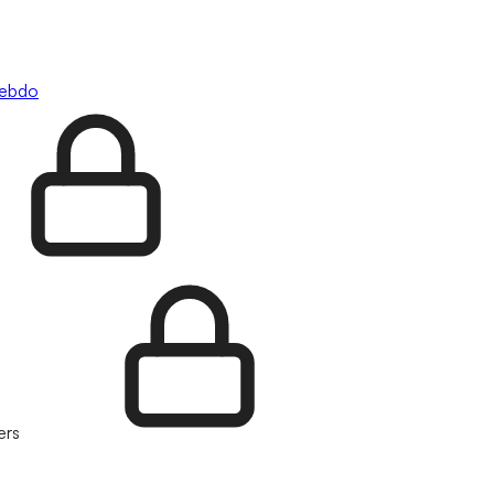
hebdo
ers