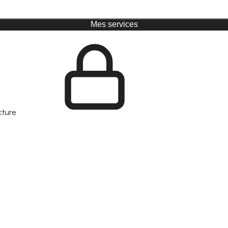
Mes services
cture