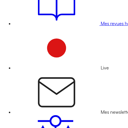
Mes revues 
Live
Mes newslett