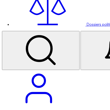
Dossiers poli