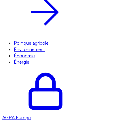
Politique agricole
Environnement
Économie
Énergie
AGRA
Europe