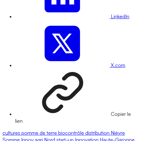
LinkedIn
X.com
Copier le
lien
cultures
pomme de terre
biocontrôle
distribution
Nièvre
Somme
Innov agri
Nord
start-up
Innovation
Haute-Garonne