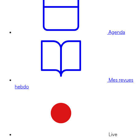
Agenda
Mes revues
hebdo
Live