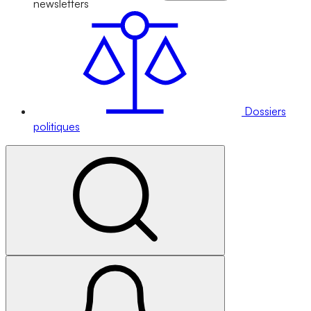
newsletters
Dossiers
politiques