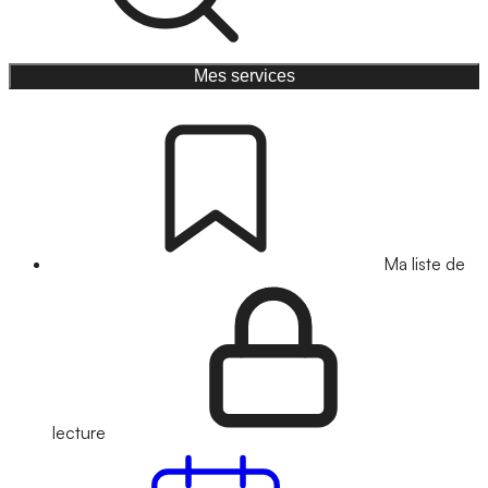
Mes services
Ma liste de
lecture