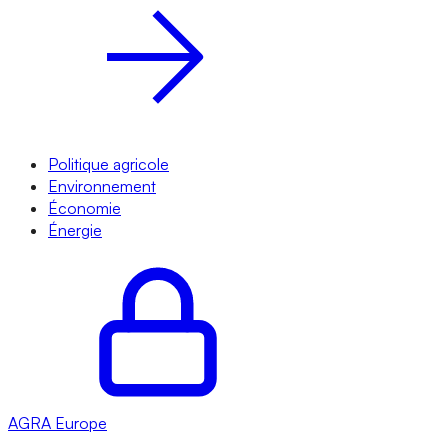
Politique agricole
Environnement
Économie
Énergie
AGRA
Europe