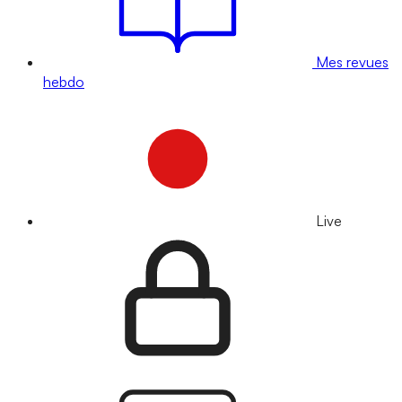
Mes revues
hebdo
Live