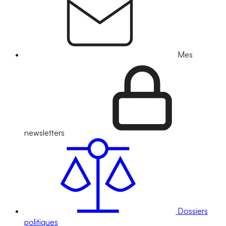
Mes
newsletters
Dossiers
politiques