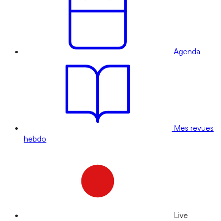
Agenda
Mes revues
hebdo
Live