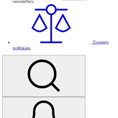
newsletters
Dossiers
politiques