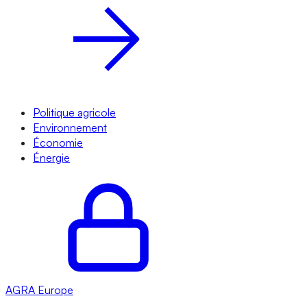
Politique agricole
Environnement
Économie
Énergie
AGRA
Europe