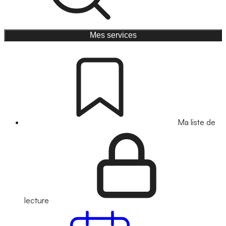
Mes services
Ma liste de
lecture