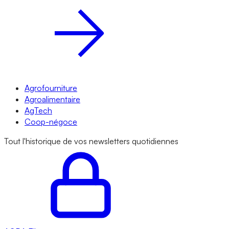
Agrofourniture
Agroalimentaire
AgTech
Coop-négoce
Tout l'historique de vos newsletters quotidiennes