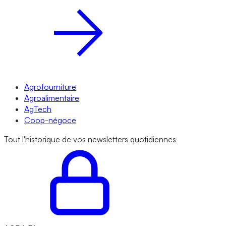
Agrofourniture
Agroalimentaire
AgTech
Coop-négoce
Tout l'historique de vos newsletters quotidiennes