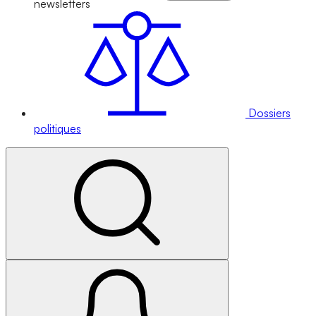
newsletters
Dossiers
politiques