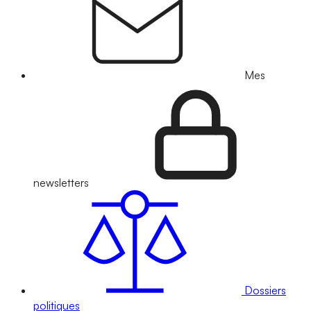
Mes
newsletters
Dossiers
politiques