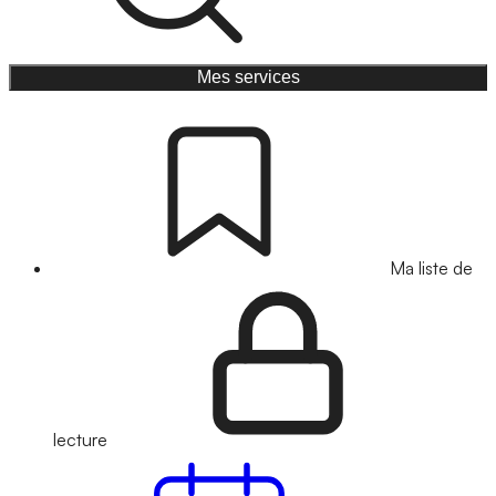
Mes services
Ma liste de
lecture