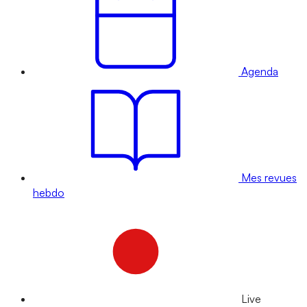
Agenda
Mes revues
hebdo
Live