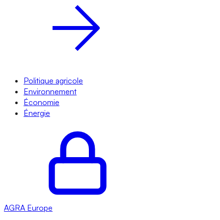
Politique agricole
Environnement
Économie
Énergie
AGRA
Europe