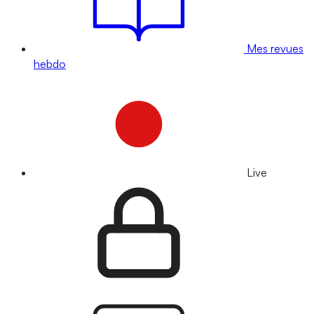
Mes revues
hebdo
Live