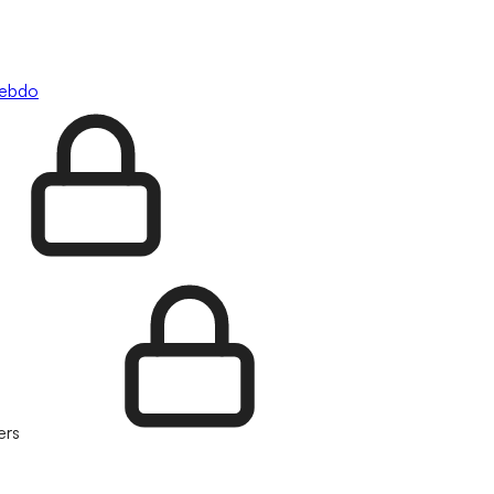
hebdo
ers