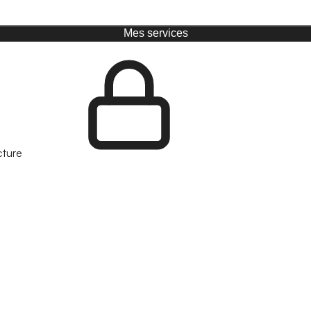
Mes services
cture