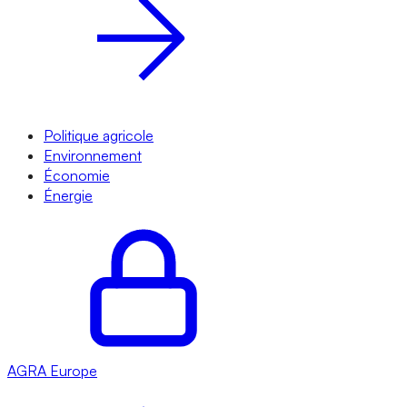
Politique agricole
Environnement
Économie
Énergie
AGRA
Europe