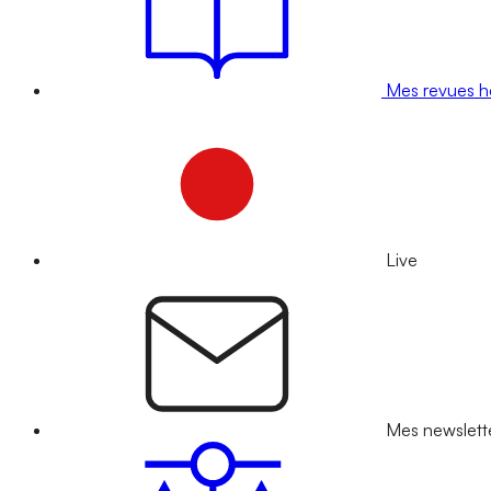
Mes revues 
Live
Mes newslett