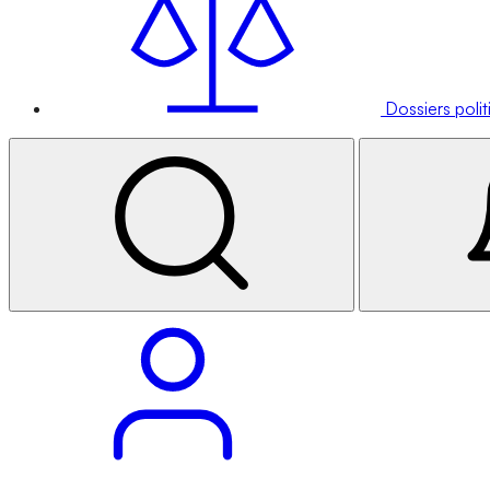
Dossiers poli