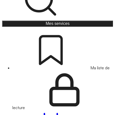
Mes services
Ma liste de
lecture