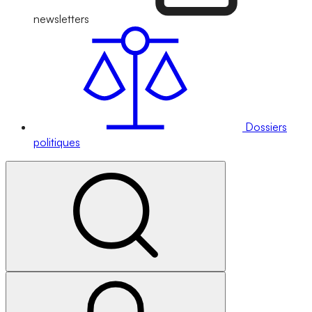
newsletters
Dossiers
politiques