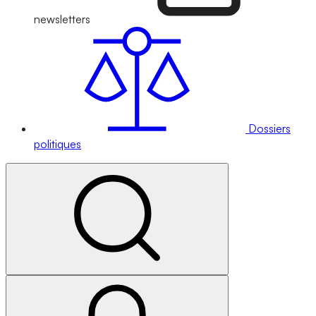
newsletters
Dossiers
politiques