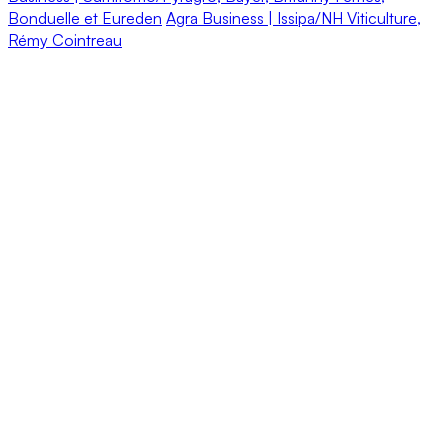
Bonduelle et Eureden
Agra Business | Issipa/NH Viticulture,
Rémy Cointreau