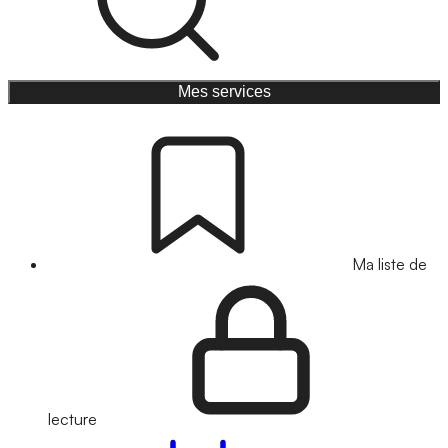
Mes services
Ma liste de
lecture