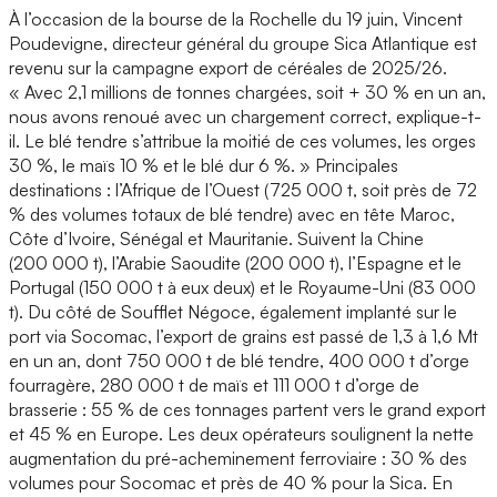
À l’occasion de la bourse de la Rochelle du 19 juin, Vincent
Poudevigne, directeur général du groupe Sica Atlantique est
revenu sur la campagne export de céréales de 2025/26.
« Avec 2,1 millions de tonnes chargées, soit + 30 % en un an,
nous avons renoué avec un chargement correct, explique-t-
il. Le blé tendre s’attribue la moitié de ces volumes, les orges
30 %, le maïs 10 % et le blé dur 6 %. » Principales
destinations : l’Afrique de l’Ouest (725 000 t, soit près de 72
% des volumes totaux de blé tendre) avec en tête Maroc,
Côte d’Ivoire, Sénégal et Mauritanie. Suivent la Chine
(200 000 t), l’Arabie Saoudite (200 000 t), l’Espagne et le
Portugal (150 000 t à eux deux) et le Royaume-Uni (83 000
t). Du côté de Soufflet Négoce, également implanté sur le
port via Socomac, l’export de grains est passé de 1,3 à 1,6 Mt
en un an, dont 750 000 t de blé tendre, 400 000 t d’orge
fourragère, 280 000 t de maïs et 111 000 t d’orge de
brasserie : 55 % de ces tonnages partent vers le grand export
et 45 % en Europe. Les deux opérateurs soulignent la nette
augmentation du pré-acheminement ferroviaire : 30 % des
volumes pour Socomac et près de 40 % pour la Sica. En