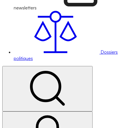
newsletters
Dossiers
politiques