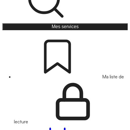
Mes services
Ma liste de
lecture