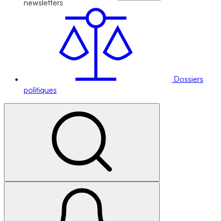
newsletters
Dossiers
politiques