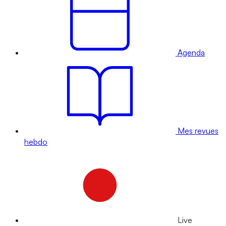
Agenda
Mes revues
hebdo
Live