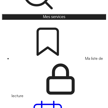
Mes services
Ma liste de
lecture