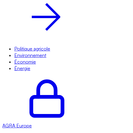
Politique agricole
Environnement
Économie
Énergie
AGRA
Europe