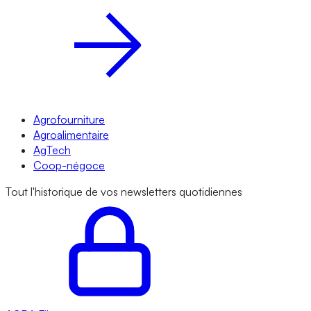
Agrofourniture
Agroalimentaire
AgTech
Coop-négoce
Tout l'historique de vos newsletters quotidiennes