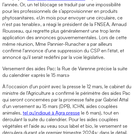
l’année. Or, un tel blocage se traduit par une impossibilité
pour les professionnels de s’approvisionner en produits
phytosanitaires. «Un mois pour envoyer une circulaire, ce
n'est pas tenable», a réagi le président de la FNSEA, Arnaud
Rousseau, qui regrette plus généralement une trop lente
application des annonces gouvernementales. Lors de cette
même réunion, Mme Pannier-Runacher a par ailleurs
confirmé l'annonce d'une suppression du CSP en l'état, et
annoncé qu'il serait redéfini par la voie législative.
Versement des aides Pac: la Rue de Varenne précise la suite
du calendrier «après le 15 mars»
À l'occasion d'un point avec la presse le 12 mars, le cabinet du
ministre de l'Agriculture a confirmé le périmètre des aides Pac
qui seront concernées par la promesse faite par Gabriel Attal
d'un versement au 15 mars (DPB, ICHN, aides couplées
animales,
tel qu'indiqué à Agra presse
le 6 mars), tout en
déroulant la suite du calendrier. Pour les aides couplées
végétales et l'aide au veau sous label et bio, le versement se
déroulera durant «le premier trimestre 2024»: dans le détail,