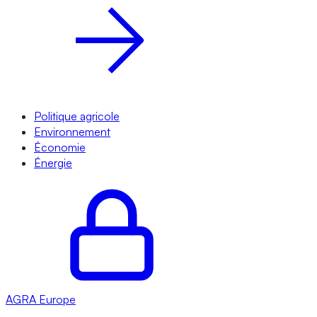
Politique agricole
Environnement
Économie
Énergie
AGRA
Europe