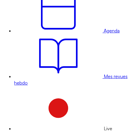
Agenda
Mes revues
hebdo
Live