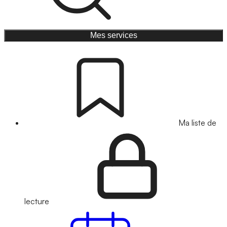
Mes services
Ma liste de
lecture