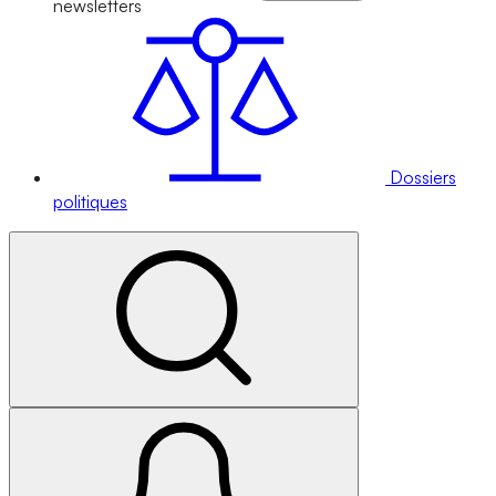
newsletters
Dossiers
politiques