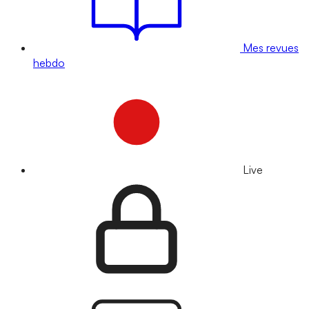
Mes revues
hebdo
Live