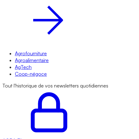
Agrofourniture
Agroalimentaire
AgTech
Coop-négoce
Tout l'historique de vos newsletters quotidiennes