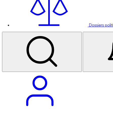
Dossiers poli