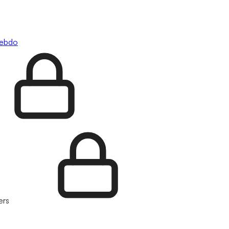
hebdo
ers