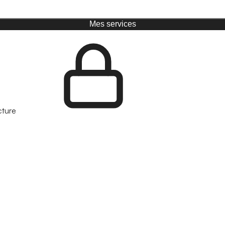
Mes services
cture