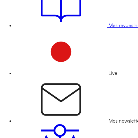
Mes revues 
Live
Mes newslett