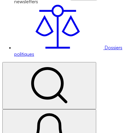
newsletters
Dossiers
politiques