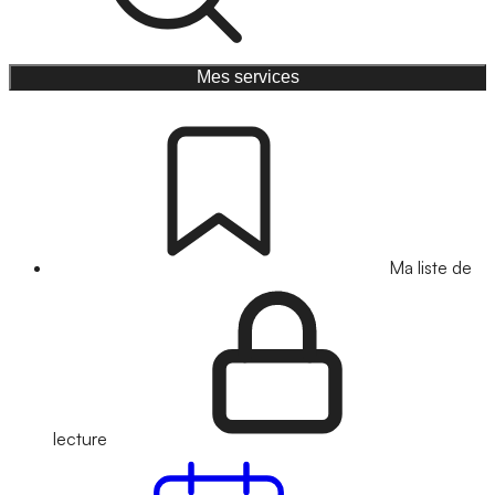
Mes services
Ma liste de
lecture