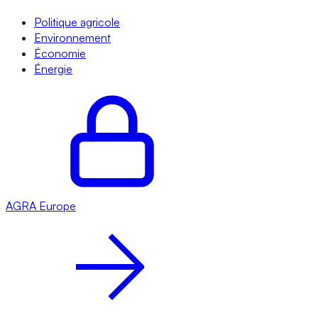
Politique agricole
Environnement
Économie
Énergie
AGRA
Europe