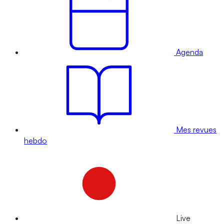
Agenda
Mes revues
hebdo
Live