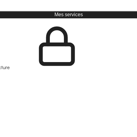
Mes services
cture