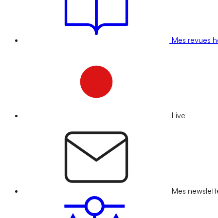
Mes revues 
Live
Mes newslett