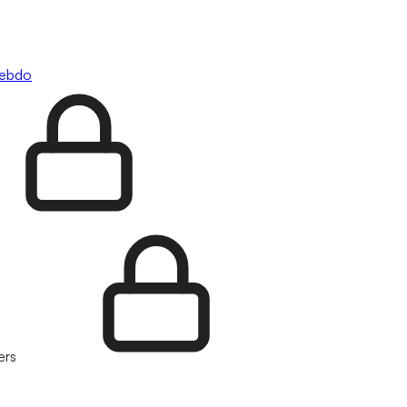
hebdo
ers