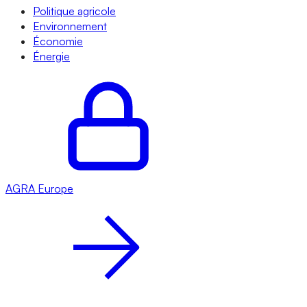
Politique agricole
Environnement
Économie
Énergie
AGRA
Europe