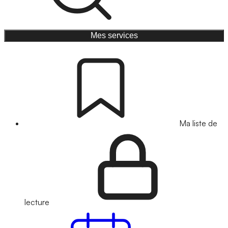
Mes services
Ma liste de
lecture