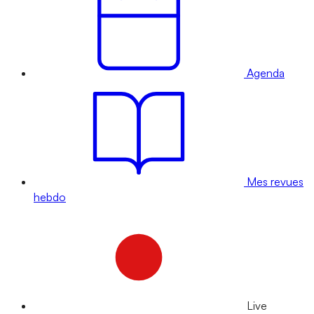
Agenda
Mes revues
hebdo
Live