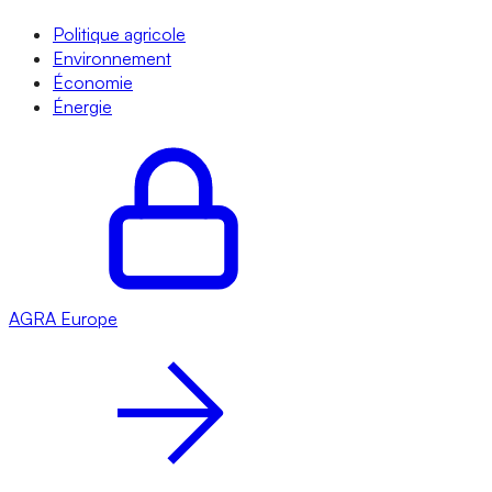
Politique agricole
Environnement
Économie
Énergie
AGRA
Europe