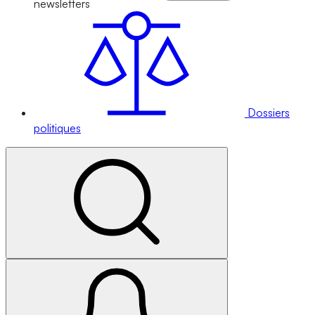
newsletters
Dossiers
politiques