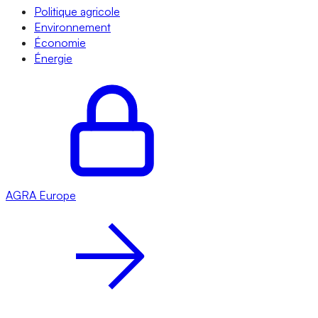
Politique agricole
Environnement
Économie
Énergie
AGRA
Europe