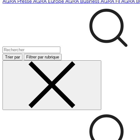
AGRA
Presse
AGRA
Europe
AGRA
Business
AGRA
Fil
AGRA
B
Trier par
Filtrer par rubrique