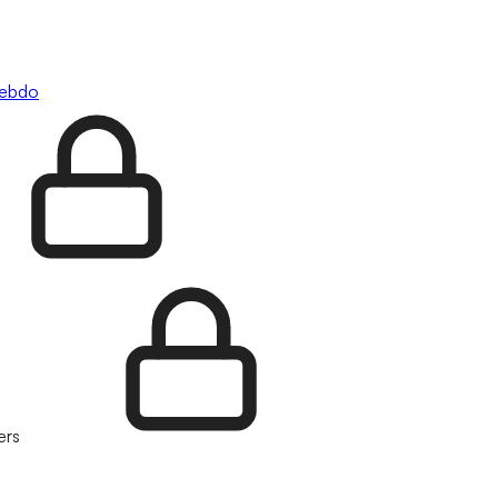
hebdo
ers