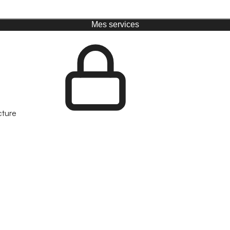
Mes services
cture