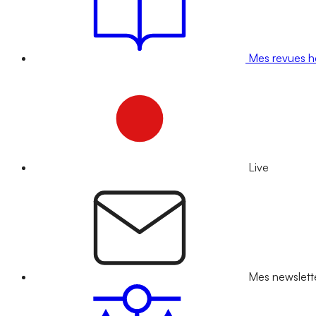
Mes revues 
Live
Mes newslett