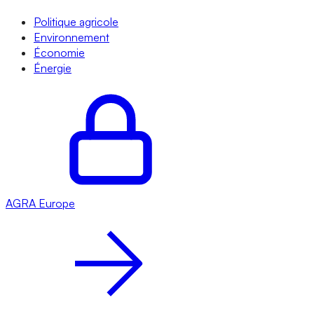
Politique agricole
Environnement
Économie
Énergie
AGRA
Europe