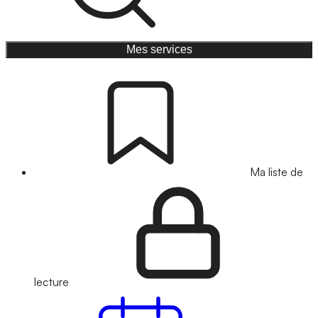
Mes services
Ma liste de
lecture