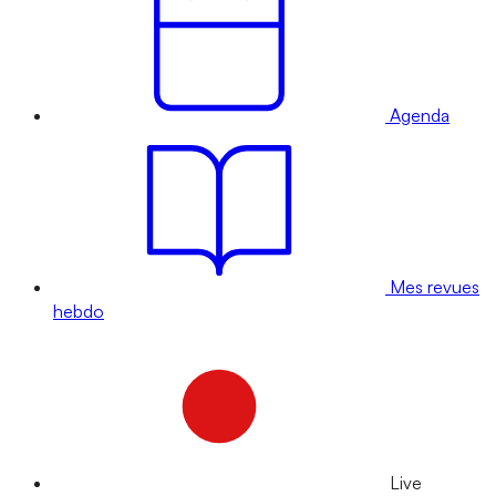
Agenda
Mes revues
hebdo
Live