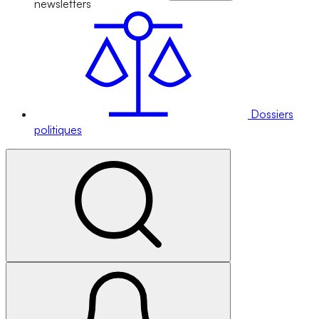
newsletters
Dossiers
politiques