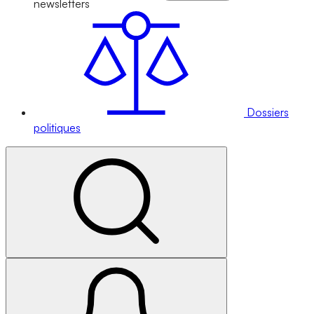
newsletters
Dossiers
politiques