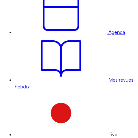
Agenda
Mes revues
hebdo
Live