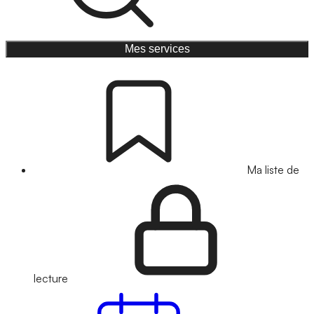
Mes services
Ma liste de
lecture