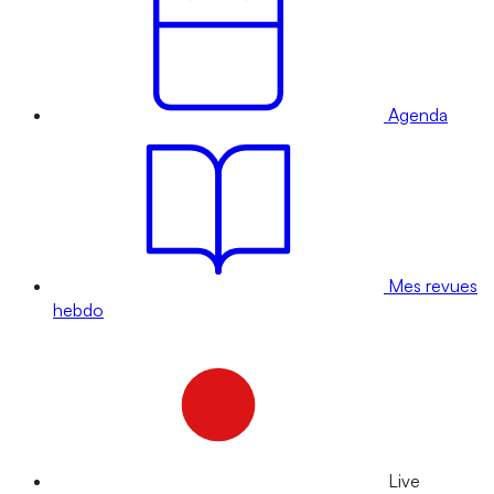
Agenda
Mes revues
hebdo
Live