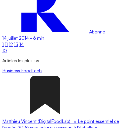
Abonné
14 juillet 2014
-
6 min
1
11
12
13
14
10
Articles les plus lus
Business
FoodTech
Matthieu Vincent (DigitalFoodLab) : « Le point essentiel de
l’année 2026 sera celui du passage à l’échelle ».