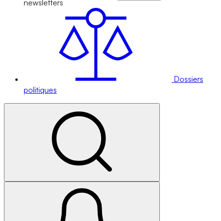
newsletters
Dossiers
politiques