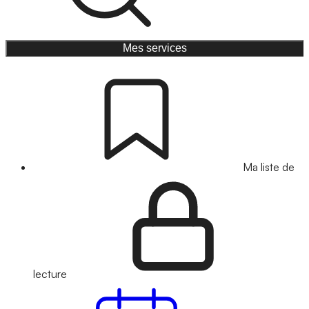
Mes services
Ma liste de
lecture