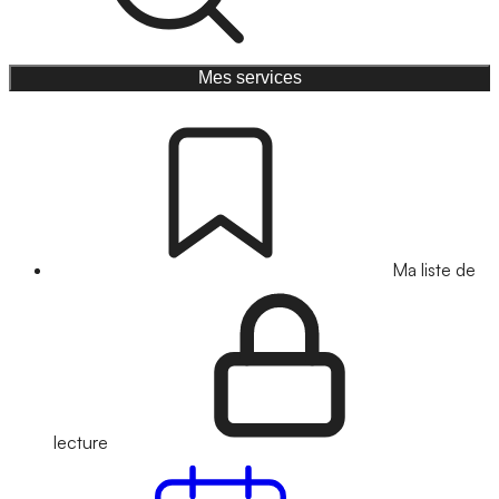
Mes services
Ma liste de
lecture