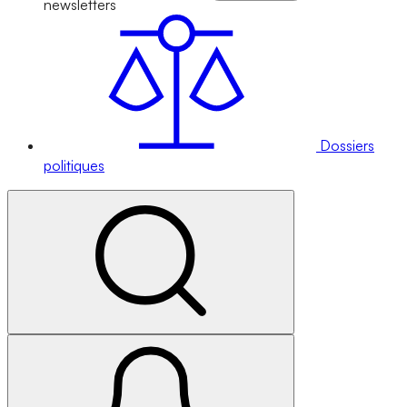
newsletters
Dossiers
politiques