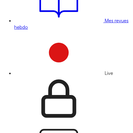
Mes revues
hebdo
Live