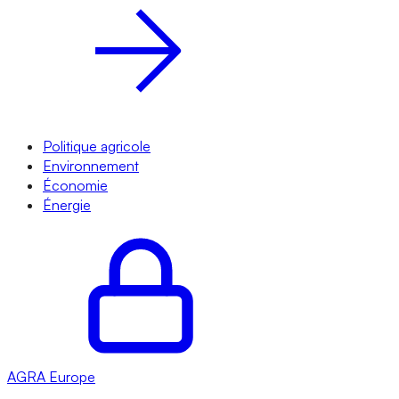
Politique agricole
Environnement
Économie
Énergie
AGRA
Europe