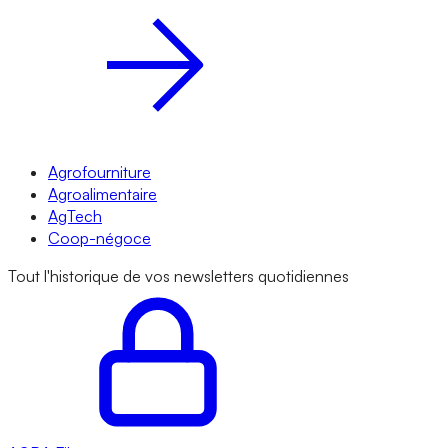
Agrofourniture
Agroalimentaire
AgTech
Coop-négoce
Tout l'historique de vos newsletters quotidiennes