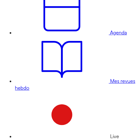
Agenda
Mes revues
hebdo
Live