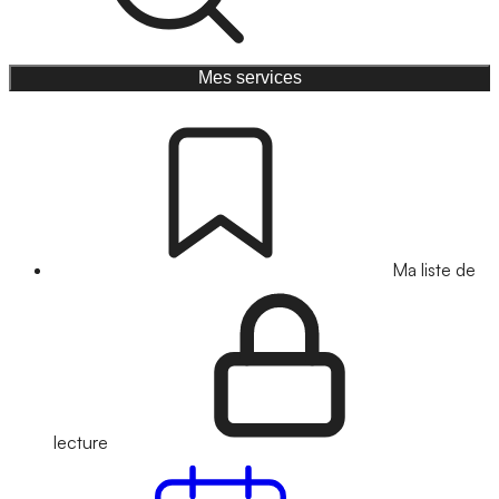
Mes services
Ma liste de
lecture