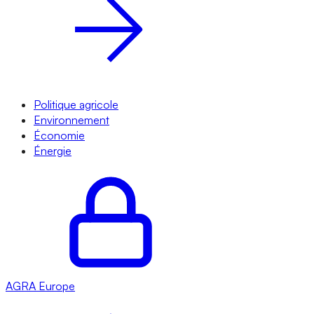
Politique agricole
Environnement
Économie
Énergie
AGRA
Europe