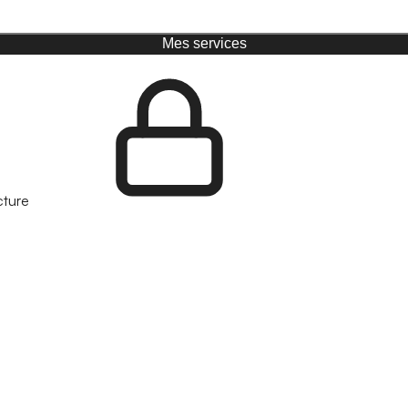
Mes services
cture