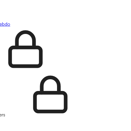
hebdo
ers