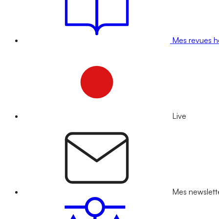
Mes revues 
Live
Mes newslett