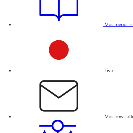
Mes revues 
Live
Mes newslett