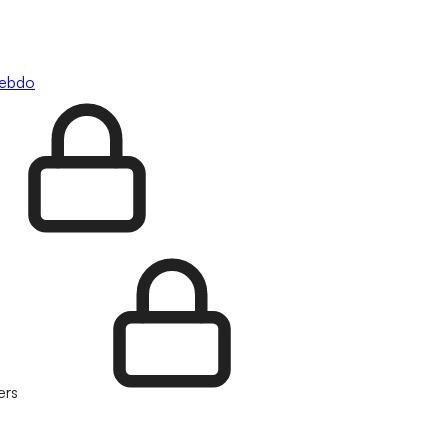
hebdo
ers