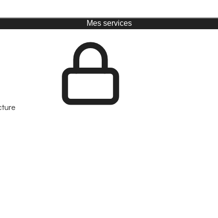
Mes services
cture