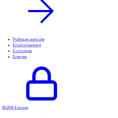
Politique agricole
Environnement
Économie
Énergie
AGRA
Europe