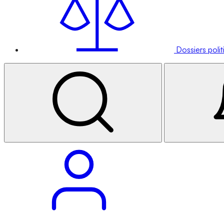
Dossiers poli