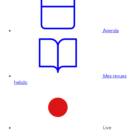
Agenda
Mes revues
hebdo
Live