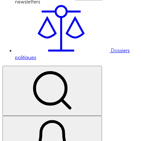
newsletters
Dossiers
politiques