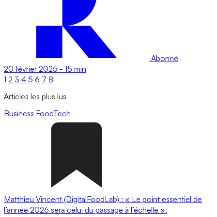
Abonné
20 février 2025
-
15 min
1
2
3
4
5
6
7
8
Articles les plus lus
Business
FoodTech
Matthieu Vincent (DigitalFoodLab) : « Le point essentiel de
l’année 2026 sera celui du passage à l’échelle ».