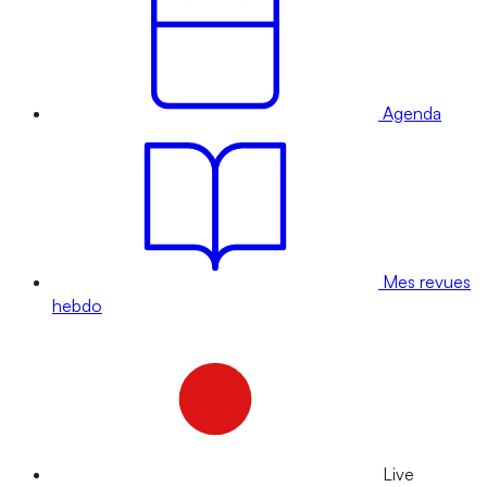
Agenda
Mes revues
hebdo
Live