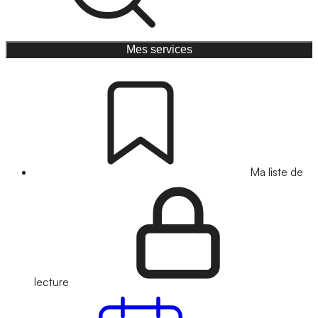
Mes services
Ma liste de
lecture