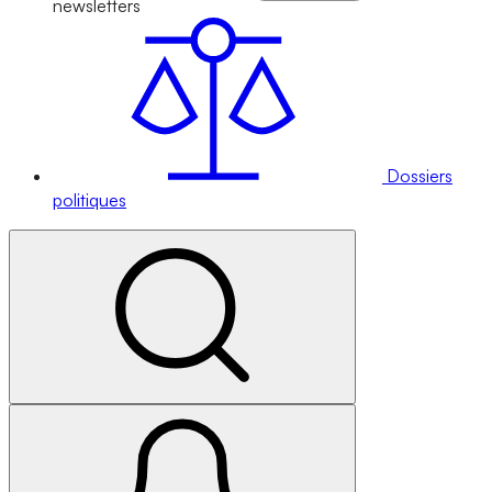
newsletters
Dossiers
politiques