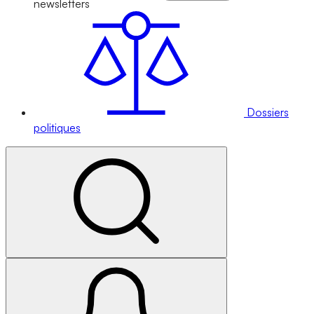
newsletters
Dossiers
politiques