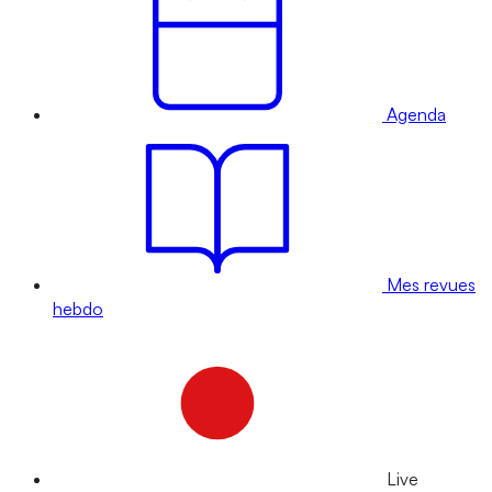
Agenda
Mes revues
hebdo
Live