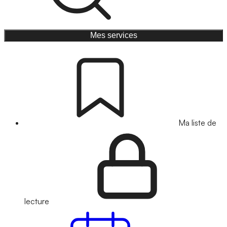
Mes services
Ma liste de
lecture