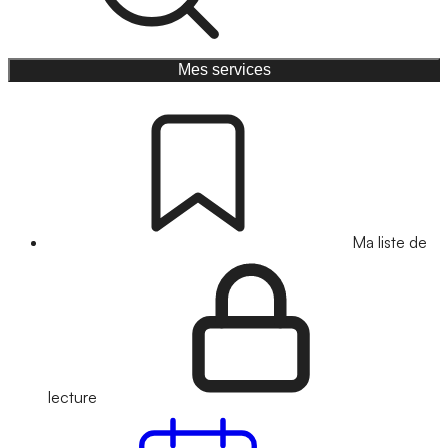
Mes services
Ma liste de
lecture