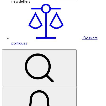
newsletters
Dossiers
politiques