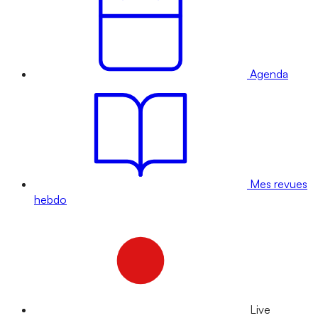
Agenda
Mes revues
hebdo
Live