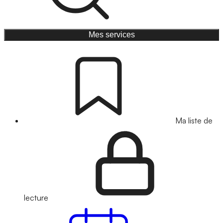
Mes services
Ma liste de
lecture