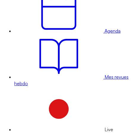
Agenda
Mes revues
hebdo
Live