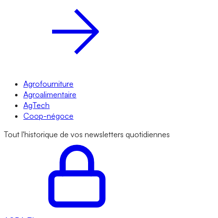
Agrofourniture
Agroalimentaire
AgTech
Coop-négoce
Tout l'historique de vos newsletters quotidiennes