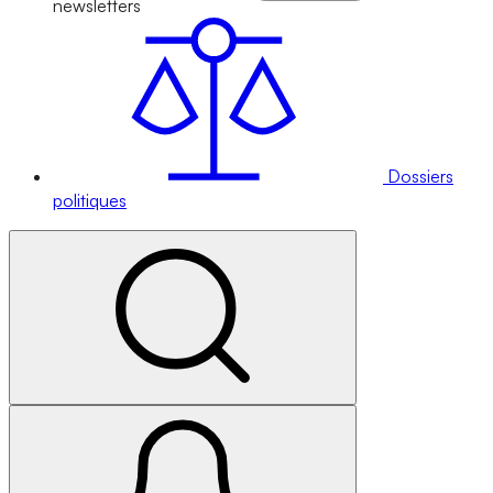
newsletters
Dossiers
politiques