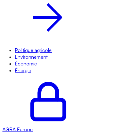
Politique agricole
Environnement
Économie
Énergie
AGRA
Europe