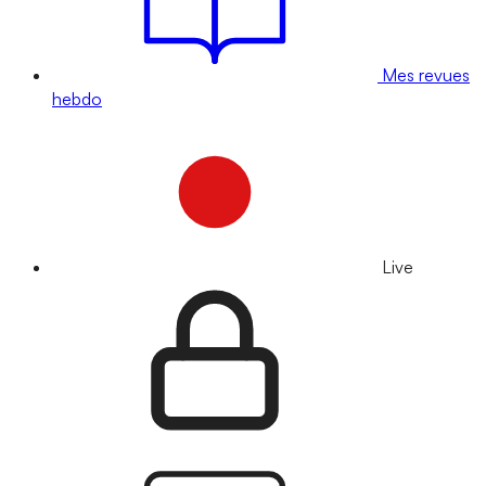
Mes revues
hebdo
Live