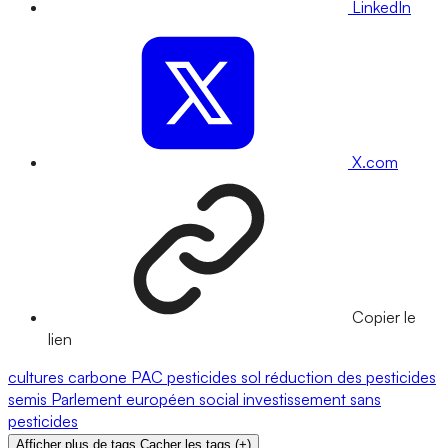
LinkedIn
X.com
Copier le
lien
cultures
carbone
PAC
pesticides
sol
réduction des pesticides
semis
Parlement européen
social
investissement
sans
pesticides
Afficher plus de tags
Cacher les tags
(
+
)