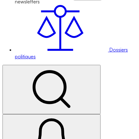
newsletters
Dossiers
politiques