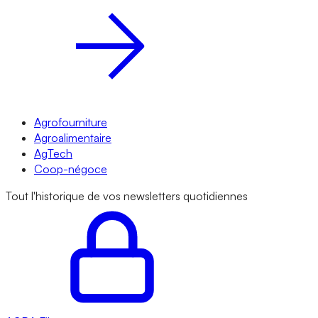
Agrofourniture
Agroalimentaire
AgTech
Coop-négoce
Tout l'historique de vos newsletters quotidiennes