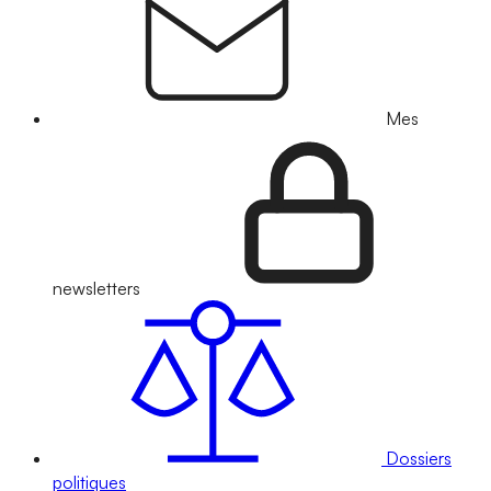
Mes
newsletters
Dossiers
politiques