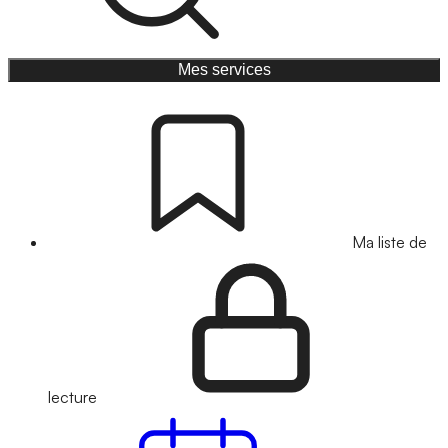
Mes services
Ma liste de
lecture