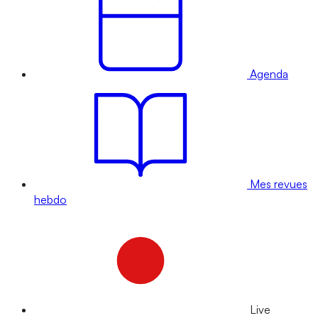
Agenda
Mes revues
hebdo
Live