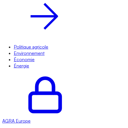
Politique agricole
Environnement
Économie
Énergie
AGRA
Europe