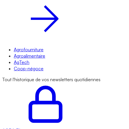
Agrofourniture
Agroalimentaire
AgTech
Coop-négoce
Tout l'historique de vos newsletters quotidiennes