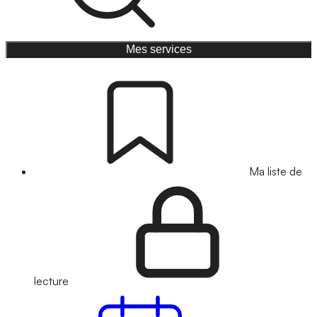
Mes services
Ma liste de
lecture