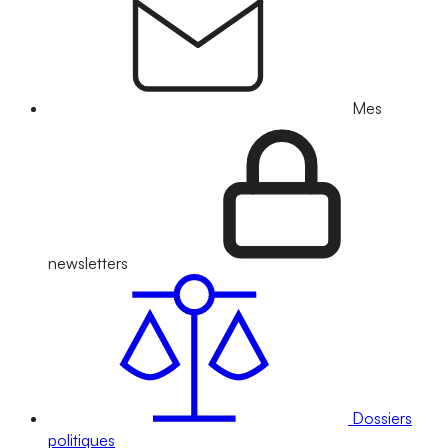
Mes
newsletters
Dossiers
politiques