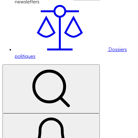
newsletters
Dossiers
politiques