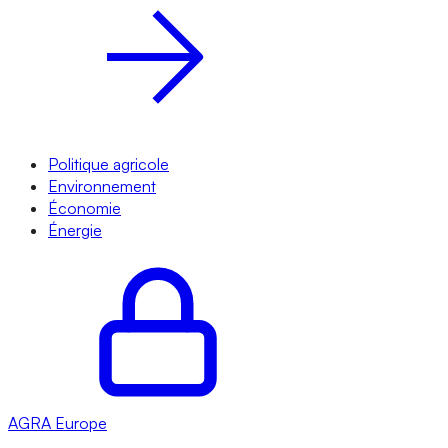
Politique agricole
Environnement
Économie
Énergie
AGRA
Europe