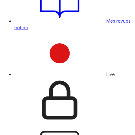
Mes revues
hebdo
Live