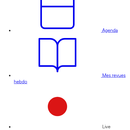
Agenda
Mes revues
hebdo
Live