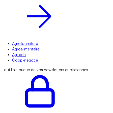
Agrofourniture
Agroalimentaire
AgTech
Coop-négoce
Tout l'historique de vos newsletters quotidiennes