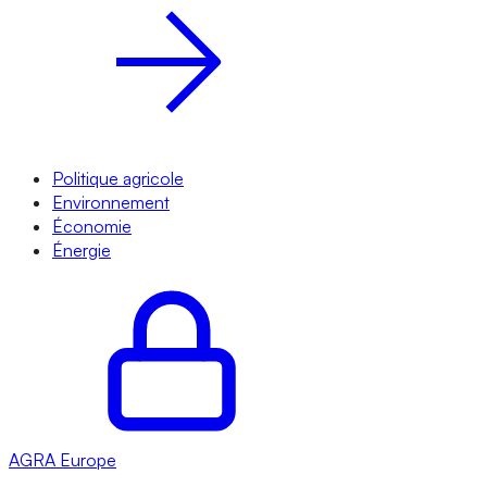
Politique agricole
Environnement
Économie
Énergie
AGRA
Europe