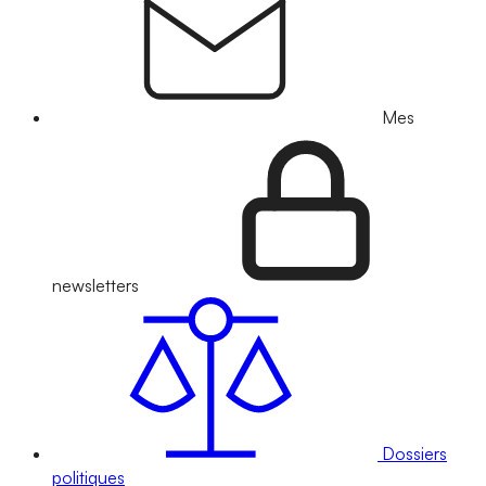
Mes
newsletters
Dossiers
politiques