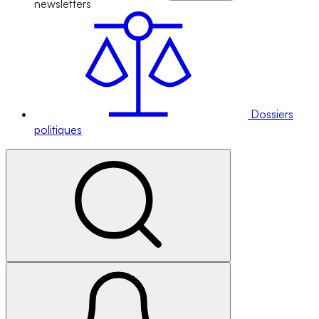
newsletters
Dossiers
politiques