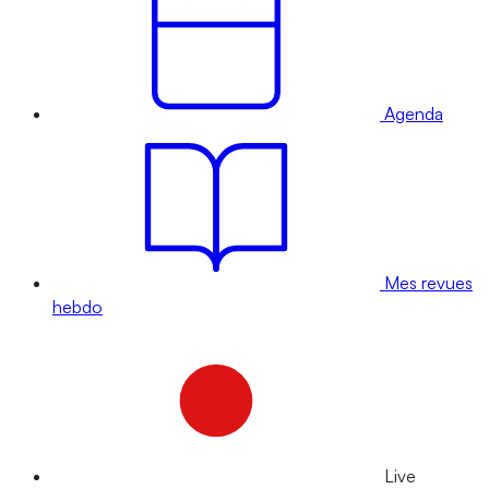
Agenda
Mes revues
hebdo
Live