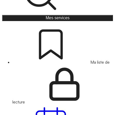
Mes services
Ma liste de
lecture