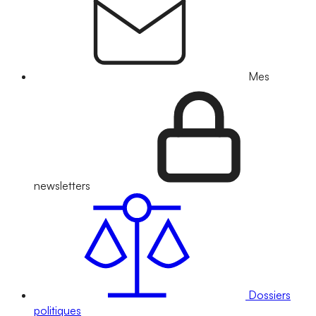
Mes
newsletters
Dossiers
politiques