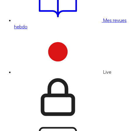
Mes revues
hebdo
Live