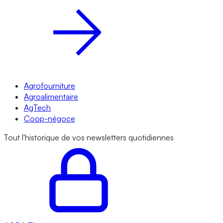
Agrofourniture
Agroalimentaire
AgTech
Coop-négoce
Tout l'historique de vos newsletters quotidiennes