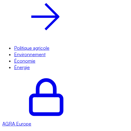
Politique agricole
Environnement
Économie
Énergie
AGRA
Europe