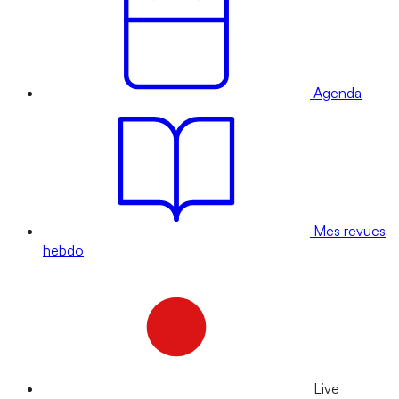
Agenda
Mes revues
hebdo
Live