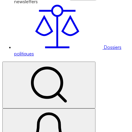
newsletters
Dossiers
politiques