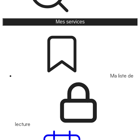
Mes services
Ma liste de
lecture