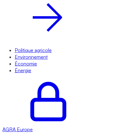
Politique agricole
Environnement
Économie
Énergie
AGRA
Europe