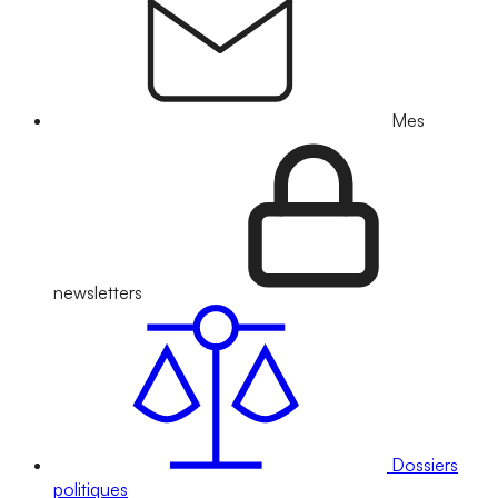
Mes
newsletters
Dossiers
politiques