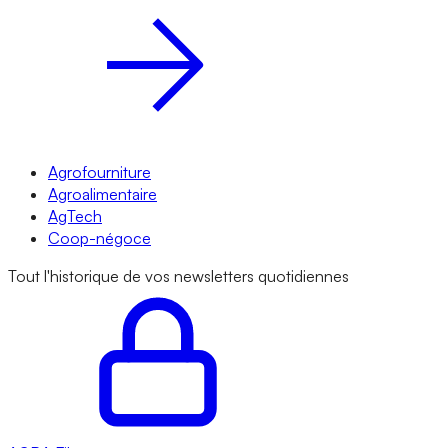
Agrofourniture
Agroalimentaire
AgTech
Coop-négoce
Tout l'historique de vos newsletters quotidiennes