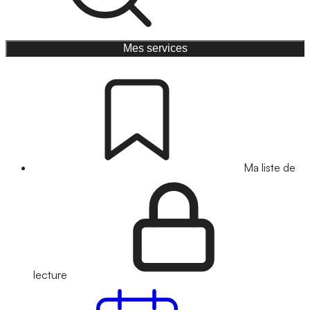
Mes services
Ma liste de
lecture