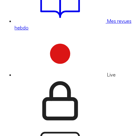
Mes revues
hebdo
Live