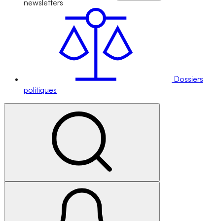
newsletters
Dossiers
politiques