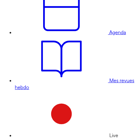
Agenda
Mes revues
hebdo
Live