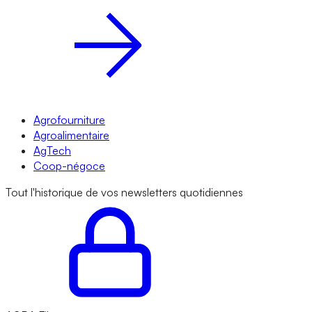
Agrofourniture
Agroalimentaire
AgTech
Coop-négoce
Tout l'historique de vos newsletters quotidiennes