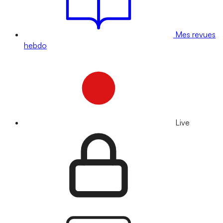
Mes revues
hebdo
Live