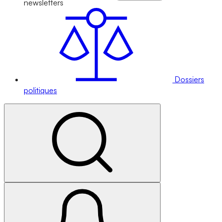
newsletters
Dossiers
politiques