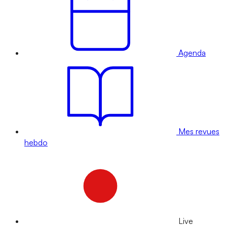
Agenda
Mes revues
hebdo
Live