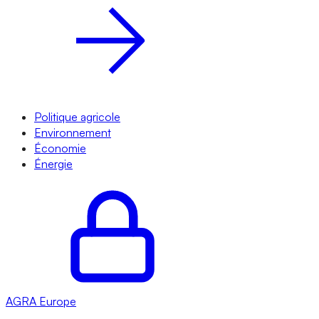
Politique agricole
Environnement
Économie
Énergie
AGRA
Europe