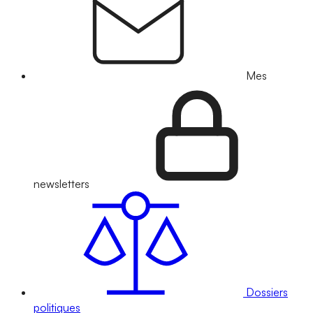
Mes
newsletters
Dossiers
politiques