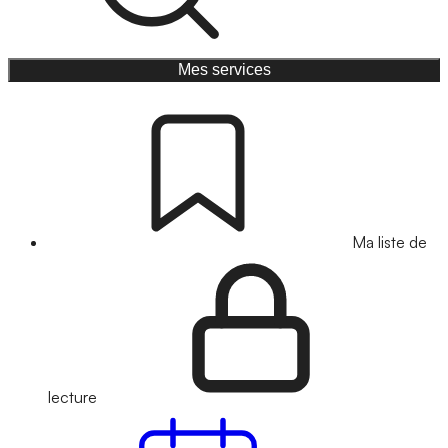
Mes services
Ma liste de
lecture