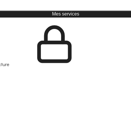
Mes services
cture