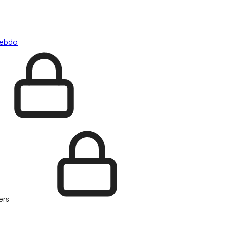
hebdo
ers