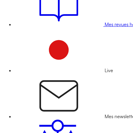
Mes revues 
Live
Mes newslett