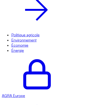
Politique agricole
Environnement
Économie
Énergie
AGRA
Europe