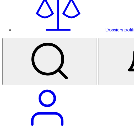
Dossiers poli