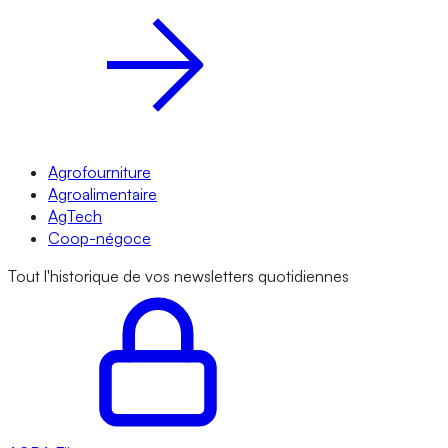
Agrofourniture
Agroalimentaire
AgTech
Coop-négoce
Tout l'historique de vos newsletters quotidiennes