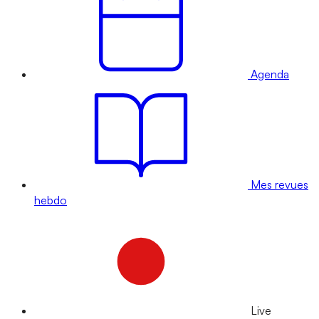
Agenda
Mes revues
hebdo
Live