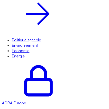
Politique agricole
Environnement
Économie
Énergie
AGRA
Europe