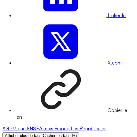
LinkedIn
X.com
Copier le
lien
AGPM
eau
FNSEA
maïs
France
Les Républicains
Afficher plus de tags
Cacher les tags
(
+
)