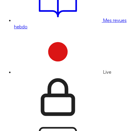
Mes revues
hebdo
Live