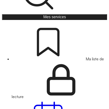
Mes services
Ma liste de
lecture