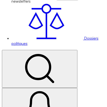
newsletters
Dossiers
politiques