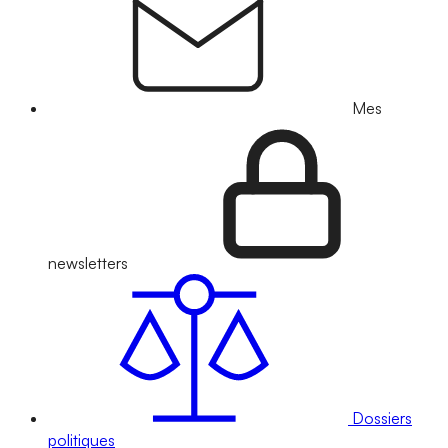
Mes
newsletters
Dossiers
politiques