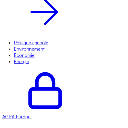
Politique agricole
Environnement
Économie
Énergie
AGRA
Europe