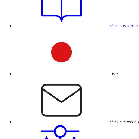
Mes revues 
Live
Mes newslett