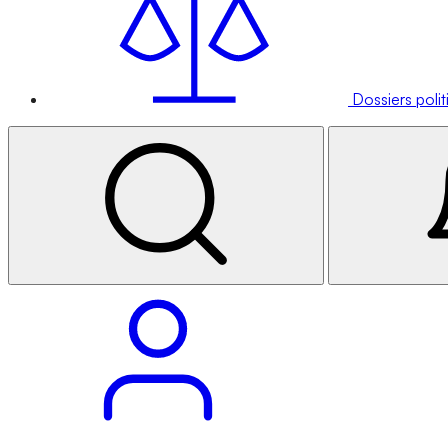
Dossiers poli