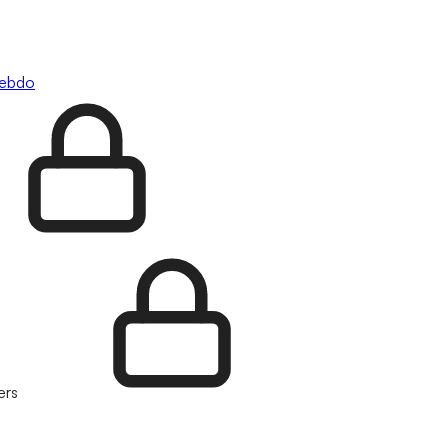
hebdo
ers