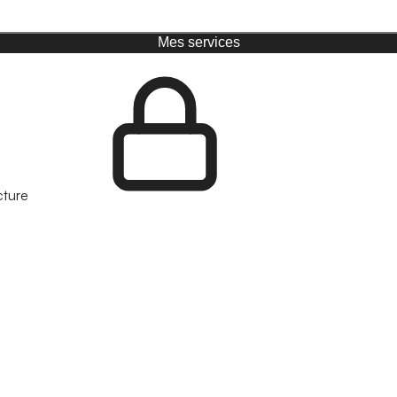
Mes services
cture