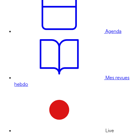
Agenda
Mes revues
hebdo
Live