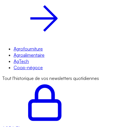
Agrofourniture
Agroalimentaire
AgTech
Coop-négoce
Tout l'historique de vos newsletters quotidiennes