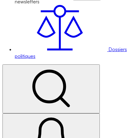
newsletters
Dossiers
politiques