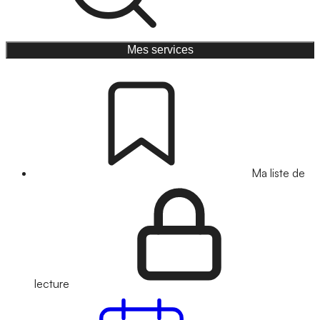
Mes services
Ma liste de
lecture