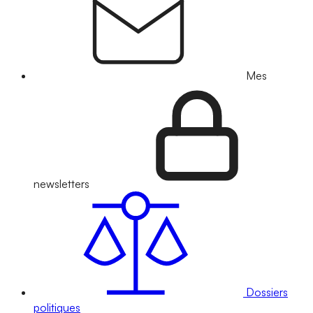
Mes
newsletters
Dossiers
politiques