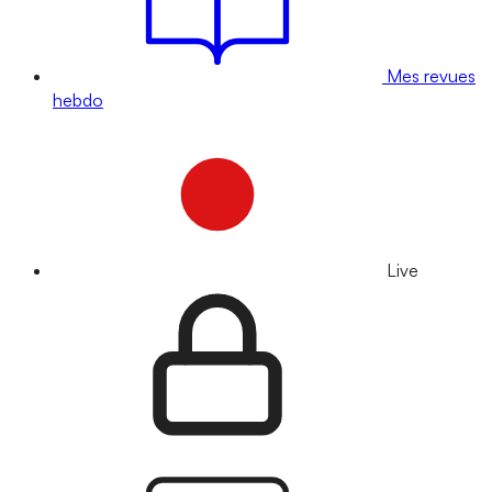
Mes revues
hebdo
Live