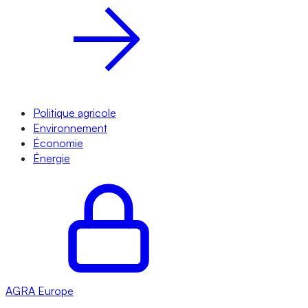
Politique agricole
Environnement
Économie
Énergie
AGRA
Europe