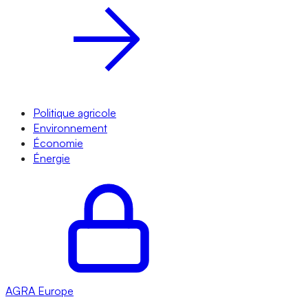
Politique agricole
Environnement
Économie
Énergie
AGRA
Europe