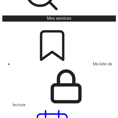
Mes services
Ma liste de
lecture