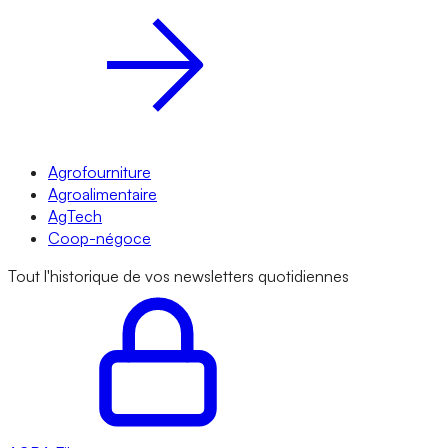
Agrofourniture
Agroalimentaire
AgTech
Coop-négoce
Tout l'historique de vos newsletters quotidiennes