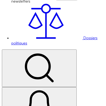
newsletters
Dossiers
politiques