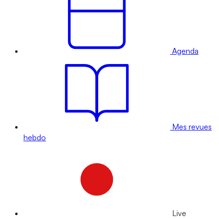
Agenda
Mes revues
hebdo
Live