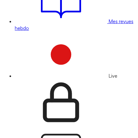
Mes revues
hebdo
Live