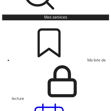
Mes services
Ma liste de
lecture