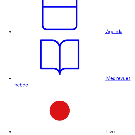
Agenda
Mes revues
hebdo
Live