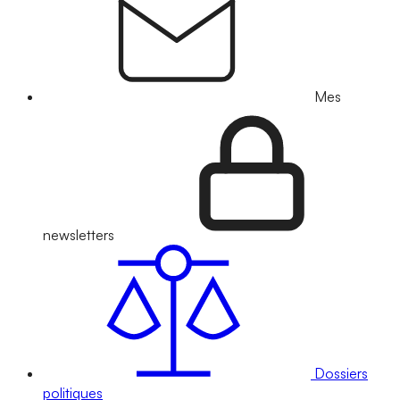
Mes
newsletters
Dossiers
politiques