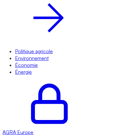
Politique agricole
Environnement
Économie
Énergie
AGRA
Europe