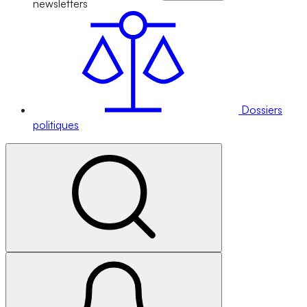
newsletters
Dossiers
politiques