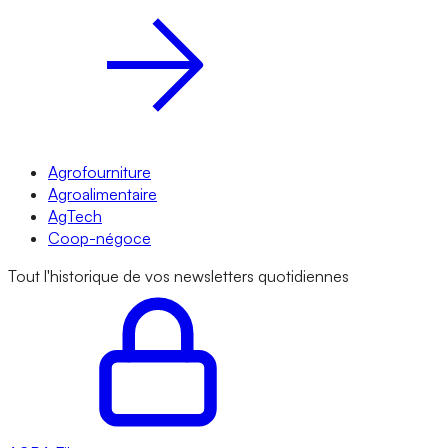
Agrofourniture
Agroalimentaire
AgTech
Coop-négoce
Tout l'historique de vos newsletters quotidiennes