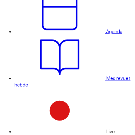
Agenda
Mes revues
hebdo
Live