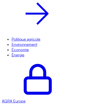
Politique agricole
Environnement
Économie
Énergie
AGRA
Europe