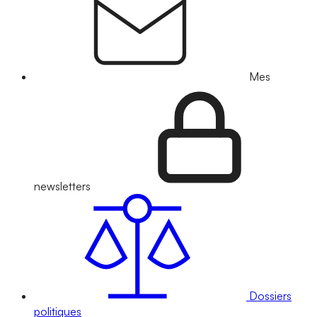
Mes
newsletters
Dossiers
politiques