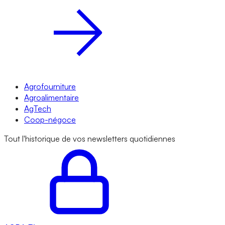
Agrofourniture
Agroalimentaire
AgTech
Coop-négoce
Tout l'historique de vos newsletters quotidiennes