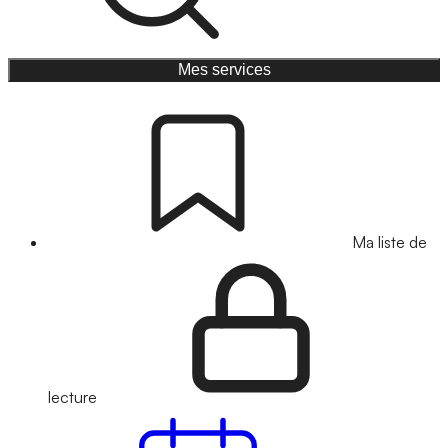
Mes services
Ma liste de
lecture