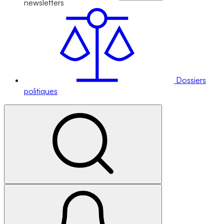
newsletters
Dossiers
politiques