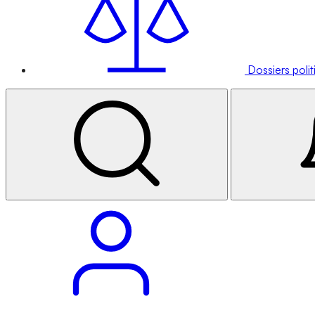
Dossiers poli