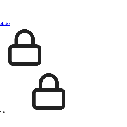
hebdo
ers