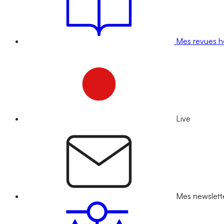
Mes revues 
Live
Mes newslett