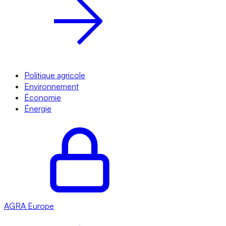
Politique agricole
Environnement
Économie
Énergie
AGRA
Europe