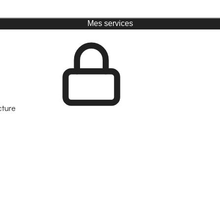
Mes services
cture