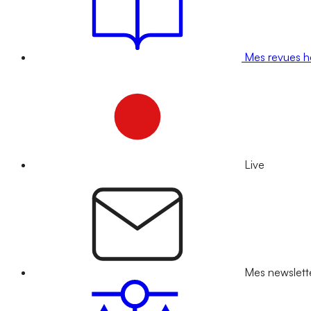
Mes revues 
Live
Mes newslett