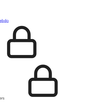
hebdo
ers