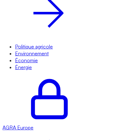
Politique agricole
Environnement
Économie
Énergie
AGRA
Europe