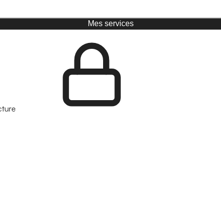
Mes services
cture