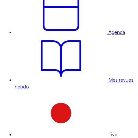
Agenda
Mes revues
hebdo
Live