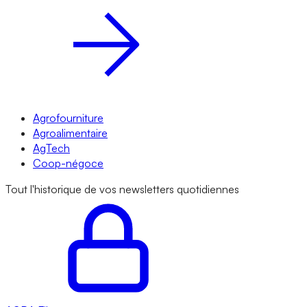
Agrofourniture
Agroalimentaire
AgTech
Coop-négoce
Tout l'historique de vos newsletters quotidiennes