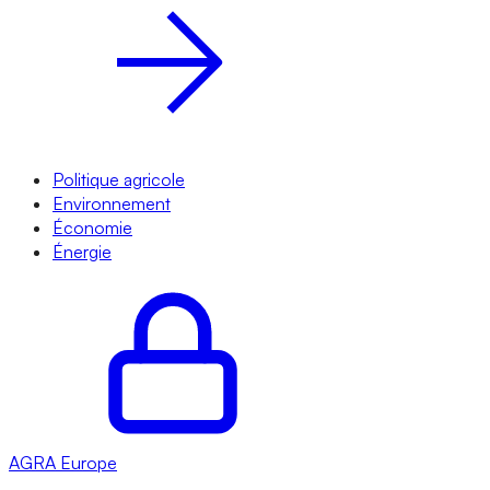
Politique agricole
Environnement
Économie
Énergie
AGRA
Europe