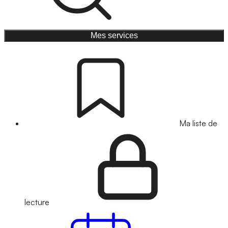
Mes services
Ma liste de
lecture