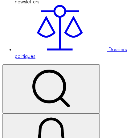
newsletters
Dossiers
politiques