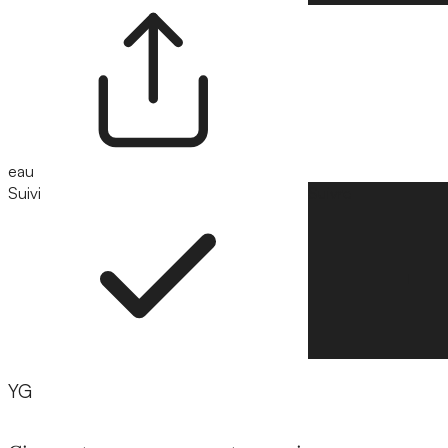
eau
Suivi
Suivre
YG